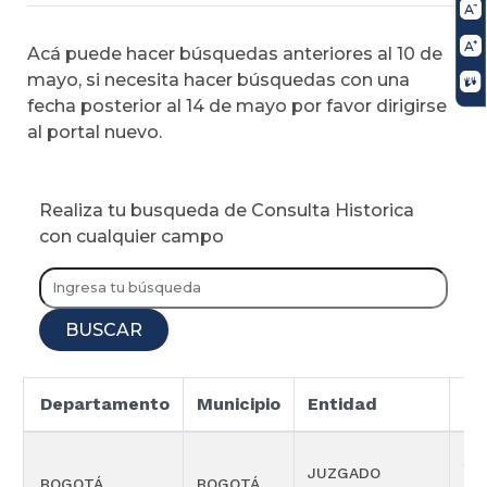
Acá puede hacer búsquedas anteriores al 10 de
mayo, si necesita hacer búsquedas con una
fecha posterior al 14 de mayo por favor dirigirse
al portal nuevo.
Realiza tu busqueda de Consulta Historica
con cualquier campo
BUSCAR
Departamento
Municipio
Entidad
Es
SE
JUZGADO
BOGOTÁ
BOGOTÁ
SE