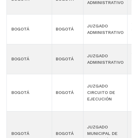
ADMINISTRATIVO
OR
SE
JUZGADO
BOGOTÁ
BOGOTÁ
SE
ADMINISTRATIVO
OR
SE
JUZGADO
BOGOTÁ
BOGOTÁ
CU
ADMINISTRATIVO
OR
JUZGADO
BOGOTÁ
BOGOTÁ
CIRCUITO DE
CIV
EJECUCIÓN
JUZGADO
BOGOTÁ
BOGOTÁ
MUNICIPAL DE
CIV