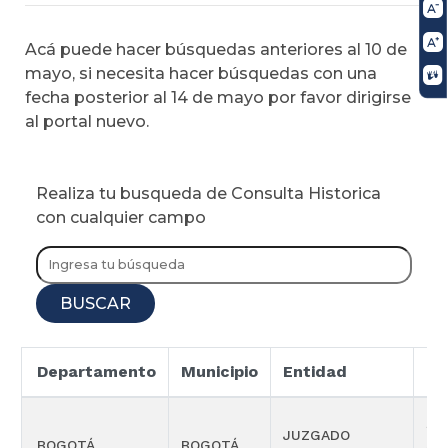
Acá puede hacer búsquedas anteriores al 10 de
mayo, si necesita hacer búsquedas con una
fecha posterior al 14 de mayo por favor dirigirse
al portal nuevo.
Realiza tu busqueda de Consulta Historica
con cualquier campo
BUSCAR
Departamento
Municipio
Entidad
Es
SE
JUZGADO
BOGOTÁ
BOGOTÁ
SE