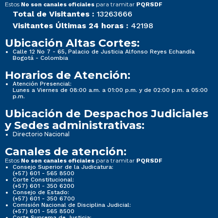
Estos
para tramitar
No son canales oficiales
PQRSDF
Total de Visitantes :
13263666
Visitantes Últimas 24 horas :
42198
Ubicación Altas Cortes:
Calle 12 No 7 - 65, Palacio de Justicia Alfonso Reyes Echandía
Bogotá - Colombia
Horarios de Atención:
Atención Presencial:
Lunes a Viernes de 08:00 a.m. a 01:00 p.m. y de 02:00 p.m. a 05:00
p.m.
Ubicación de Despachos Judiciales
y Sedes administrativas:
Directorio Nacional
Canales de atención:
Estos
para tramitar
No son canales oficiales
PQRSDF
Consejo Superior de la Judicatura:
(+57) 601 - 565 8500
Corte Constitucional:
(+57) 601 - 350 6200
Consejo de Estado:
(+57) 601 - 350 6700
Comisión Nacional de Disciplina Judicial:
(+57) 601 - 565 8500
Corte Suprema de Justicia: