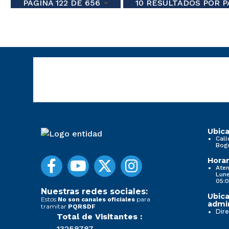
PÁGINA 122 DE 656
10 RESULTADOS POR P
Ubica
Call
Bog
Horar
Aten
Lune
05:0
Nuestras redes sociales:
Ubica
Estos
para
No son canales oficiales
admin
tramitar
PQRSDF
Dire
Total de Visitantes :
13258787