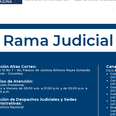
ÁGINA
Rama Judicial
ción Altas Cortes:
Cana
e 12 No 7 - 65, Palacio de Justicia Alfonso Reyes Echandía
Estos
otá - Colombia
Con
(+5
Cor
ios de Atención:
(+5
ción Presencial:
Con
s a Viernes de 08:00 a.m. a 01:00 p.m. y de 02:00 p.m. a
(+5
0 p.m.
Com
(+5
ción de Despachos Judiciales y Sedes
Cor
istrativas:
(+5
ctorio Nacional
Dir
Car
(+5