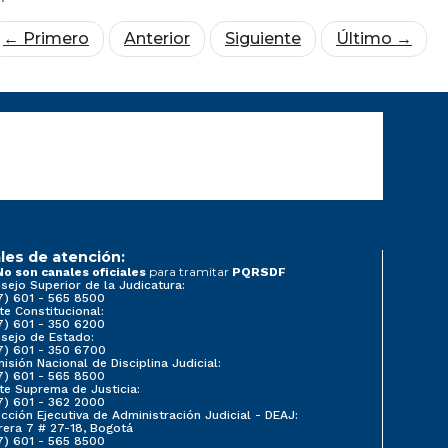
← Primero
Anterior
Siguiente
Último →
les de atención:
para tramitar
No son canales oficiales
PQRSDF
sejo Superior de la Judicatura:
7) 601 - 565 8500
te Constitucional:
7) 601 - 350 6200
sejo de Estado:
7) 601 - 350 6700
isión Nacional de Disciplina Judicial:
7) 601 - 565 8500
te Suprema de Justicia:
7) 601 - 362 2000
ección Ejecutiva de Administración Judicial - DEAJ:
rera 7 # 27-18, Bogotá
7) 601 - 565 8500