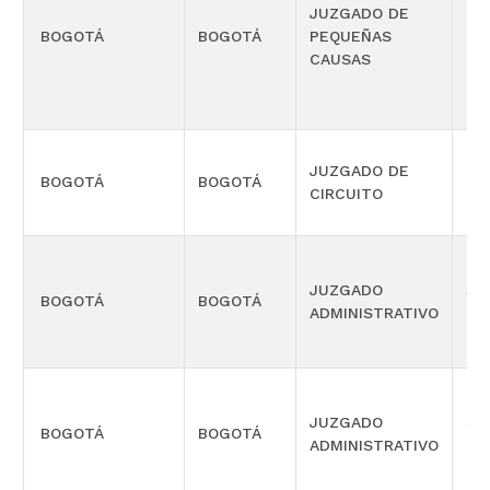
JUZGADO DE
PR
BOGOTÁ
BOGOTÁ
PEQUEÑAS
CO
CAUSAS
MÚ
JUZGADO DE
BOGOTÁ
BOGOTÁ
FA
CIRCUITO
JUZGADO
SI
BOGOTÁ
BOGOTÁ
ADMINISTRATIVO
OR
JUZGADO
SI
BOGOTÁ
BOGOTÁ
ADMINISTRATIVO
OR