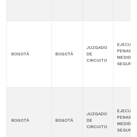
EJECUCI
JUZGADO
PENAS Y
BOGOTÁ
BOGOTÁ
DE
MEDIDAS
CIRCUITO
SEGURID
EJECUCI
JUZGADO
PENAS Y
BOGOTÁ
BOGOTÁ
DE
MEDIDAS
CIRCUITO
SEGURID