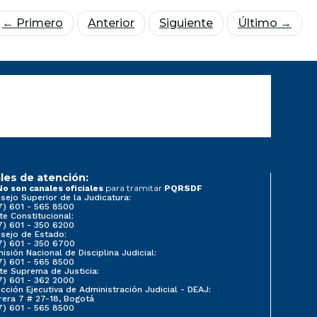
← Primero
Anterior
Siguiente
Último →
les de atención:
para tramitar
No son canales oficiales
PQRSDF
sejo Superior de la Judicatura:
7) 601 - 565 8500
te Constitucional:
7) 601 - 350 6200
sejo de Estado:
7) 601 - 350 6700
isión Nacional de Disciplina Judicial:
7) 601 - 565 8500
te Suprema de Justicia:
7) 601 - 362 2000
ección Ejecutiva de Administración Judicial - DEAJ:
rera 7 # 27-18, Bogotá
7) 601 - 565 8500