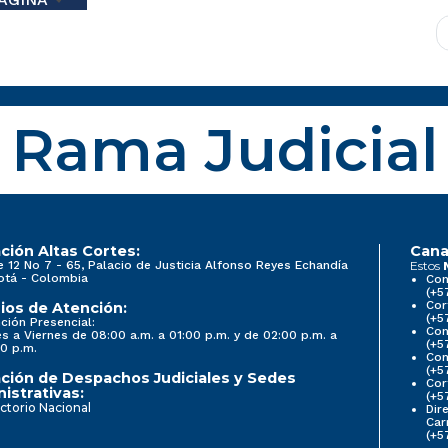
Rama Judicial
ción Altas Cortes:
Cana
e 12 No 7 - 65, Palacio de Justicia Alfonso Reyes Echandía
Estos
otá - Colombia
Con
(+5
Cor
ios de Atención:
(+5
ción Presencial:
Con
s a Viernes de 08:00 a.m. a 01:00 p.m. y de 02:00 p.m. a
(+5
0 p.m.
Com
(+5
ción de Despachos Judiciales y Sedes
Cor
istrativas:
(+5
ctorio Nacional
Dir
Car
(+5