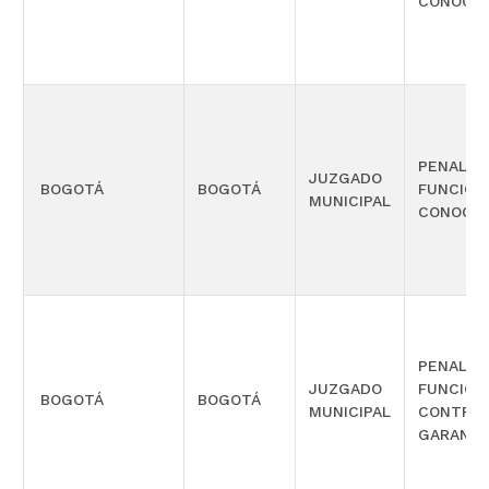
CONOCIM
PENAL C
JUZGADO
BOGOTÁ
BOGOTÁ
FUNCIÓN
MUNICIPAL
CONOCIM
PENAL C
JUZGADO
FUNCIÓN
BOGOTÁ
BOGOTÁ
MUNICIPAL
CONTROL
GARANTÍ