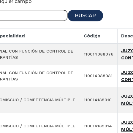
alquier campo
BUSCAR
pecialidad
Código
Desc
JUZG
NAL CON FUNCIÓN DE CONTROL DE
110014088076
RANTÍAS
CON
JUZG
NAL CON FUNCIÓN DE CONTROL DE
110014088081
RANTÍAS
CON
JUZ
OMISCUO / COMPETENCIA MÚLTIPLE
110014189010
MÚL
JUZ
OMISCUO / COMPETENCIA MÚLTIPLE
110014189014
MÚL