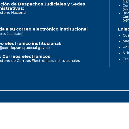
(+5
ción de Despachos Judiciales y Sedes
Cor
istrativas:
(+5
ctorio Nacional
Dir
Car
(+5
a a su correo electrónico institucional
Enla
ores Judiciales)
Cue
Map
o electrónico institucional:
Pol
@cendoj.ramajudicial.gov.co
Sit
 Correos electrónicos:
Tra
ctorio de Correos Electrónicos Institucionales