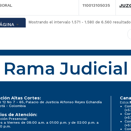
JUZ
BORAL
110013105035
Mostrando el intervalo 1.571 - 1.580 de 6.560 resultado
PÁGINA
Rama Judicial
ción Altas Cortes:
Cana
e 12 No 7 - 65, Palacio de Justicia Alfonso Reyes Echandía
Estos
otá - Colombia
Con
(+5
Cor
ios de Atención:
(+5
ción Presencial:
Con
s a Viernes de 08:00 a.m. a 01:00 p.m. y de 02:00 p.m. a
(+5
0 p.m.
Com