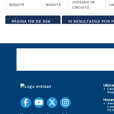
JUZGADO DE
BOGOTÁ
BOGOTÁ
LA
CIRCUITO
PÁGINA 158 DE 656
10 RESULTADOS POR 
Ubica
Call
Bog
Horar
Aten
Lune
05:0