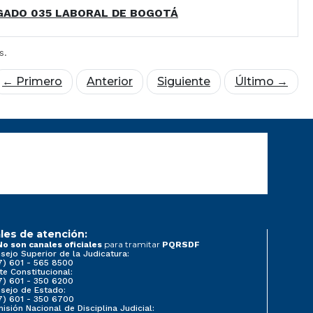
GADO 035 LABORAL DE BOGOTÁ
s.
← Primero
Anterior
Siguiente
Último →
les de atención:
para tramitar
No son canales oficiales
PQRSDF
sejo Superior de la Judicatura:
7) 601 - 565 8500
te Constitucional:
7) 601 - 350 6200
sejo de Estado:
7) 601 - 350 6700
isión Nacional de Disciplina Judicial: