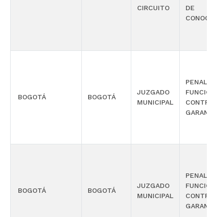
CIRCUITO
DE
CONOCIM
PENAL C
JUZGADO
FUNCIÓN
BOGOTÁ
BOGOTÁ
MUNICIPAL
CONTROL
GARANTÍ
PENAL C
JUZGADO
FUNCIÓN
BOGOTÁ
BOGOTÁ
MUNICIPAL
CONTROL
GARANTÍ