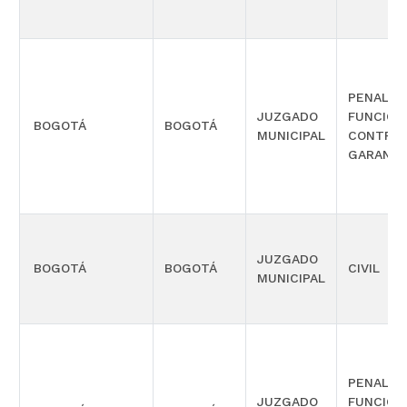
PENAL C
JUZGADO
FUNCIÓN
BOGOTÁ
BOGOTÁ
MUNICIPAL
CONTROL
GARANTÍ
JUZGADO
BOGOTÁ
BOGOTÁ
CIVIL
MUNICIPAL
PENAL C
JUZGADO
FUNCIÓN