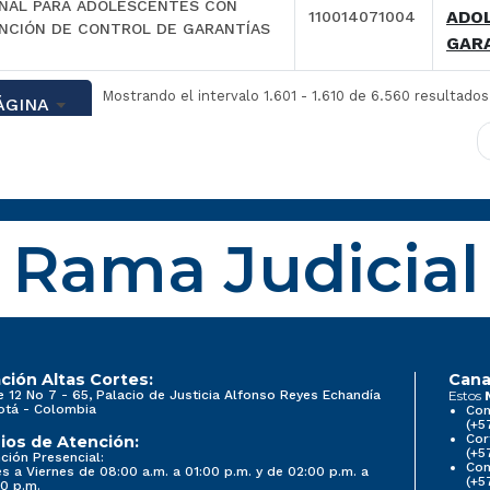
NAL PARA ADOLESCENTES CON
ADO
110014071004
NCIÓN DE CONTROL DE GARANTÍAS
GAR
Mostrando el intervalo 1.601 - 1.610 de 6.560 resultados
ÁGINA
Rama Judicial
ción Altas Cortes:
Cana
e 12 No 7 - 65, Palacio de Justicia Alfonso Reyes Echandía
Estos
otá - Colombia
Con
(+5
Cor
ios de Atención:
(+5
ción Presencial:
Con
s a Viernes de 08:00 a.m. a 01:00 p.m. y de 02:00 p.m. a
(+5
0 p.m.