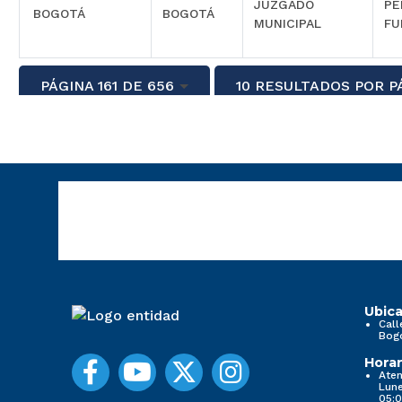
JUZGADO
PE
BOGOTÁ
BOGOTÁ
MUNICIPAL
FU
PÁGINA 161 DE 656
10 RESULTADOS POR P
Ubica
Call
Bog
Horar
Aten
Lune
05:0