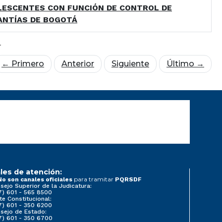
LESCENTES CON FUNCIÓN DE CONTROL DE
ANTÍAS DE BOGOTÁ
.
← Primero
Anterior
Siguiente
Último →
les de atención:
para tramitar
No son canales oficiales
PQRSDF
sejo Superior de la Judicatura:
7) 601 - 565 8500
te Constitucional:
7) 601 - 350 6200
sejo de Estado:
7) 601 - 350 6700