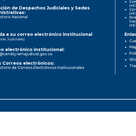
Com
(+5
ción de Despachos Judiciales y Sedes
Cor
istrativas:
(+5
ctorio Nacional
Dir
Car
(+5
a a su correo electrónico institucional
Enla
ores Judiciales)
Cue
Map
o electrónico institucional:
Pol
@cendoj.ramajudicial.gov.co
Sit
 Correos electrónicos:
Tra
ctorio de Correos Electrónicos Institucionales