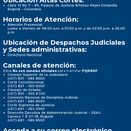
Ubicación Altas Cortes:
Calle 12 No 7 - 65, Palacio de Justicia Alfonso Reyes Echandía
Bogotá - Colombia
Horarios de Atención:
Atención Presencial:
Lunes a Viernes de 08:00 a.m. a 01:00 p.m. y de 02:00 p.m. a 05:00
p.m.
Ubicación de Despachos Judiciales
y Sedes administrativas:
Directorio Nacional
Canales de atención:
Estos
para tramitar
No son canales oficiales
PQRSDF
Consejo Superior de la Judicatura:
(+57) 601 - 565 8500
Corte Constitucional:
(+57) 601 - 350 6200
Consejo de Estado:
(+57) 601 - 350 6700
Comisión Nacional de Disciplina Judicial:
(+57) 601 - 565 8500
Corte Suprema de Justicia:
(+57) 601 - 362 2000
Dirección Ejecutiva de Administración Judicial - DEAJ:
Carrera 7 # 27-18, Bogotá
(+57) 601 - 565 8500
Acceda a su correo electrónico