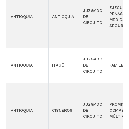
EJECUCI
JUZGADO
PENAS Y
ANTIOQUIA
ANTIOQUIA
DE
MEDIDAS
CIRCUITO
SEGURID
JUZGADO
ANTIOQUIA
ITAGÜÍ
DE
FAMILIA
CIRCUITO
JUZGADO
PROMISC
ANTIOQUIA
CISNEROS
DE
COMPETE
CIRCUITO
MÚLTIPLE