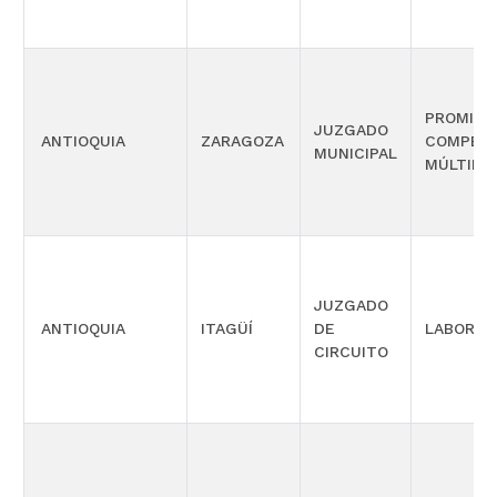
PROMISC
JUZGADO
ANTIOQUIA
ZARAGOZA
COMPETE
MUNICIPAL
MÚLTIPL
JUZGADO
ANTIOQUIA
ITAGÜÍ
DE
LABORAL
CIRCUITO