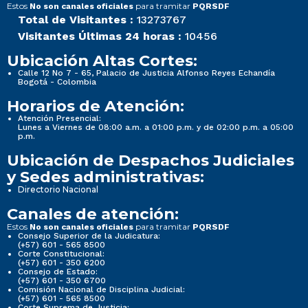
Estos
para tramitar
No son canales oficiales
PQRSDF
Total de Visitantes :
13273767
Visitantes Últimas 24 horas :
10456
Ubicación Altas Cortes:
Calle 12 No 7 - 65, Palacio de Justicia Alfonso Reyes Echandía
Bogotá - Colombia
Horarios de Atención:
Atención Presencial:
Lunes a Viernes de 08:00 a.m. a 01:00 p.m. y de 02:00 p.m. a 05:00
p.m.
Ubicación de Despachos Judiciales
y Sedes administrativas:
Directorio Nacional
Canales de atención:
Estos
para tramitar
No son canales oficiales
PQRSDF
Consejo Superior de la Judicatura:
(+57) 601 - 565 8500
Corte Constitucional:
(+57) 601 - 350 6200
Consejo de Estado:
(+57) 601 - 350 6700
Comisión Nacional de Disciplina Judicial:
(+57) 601 - 565 8500
Corte Suprema de Justicia: