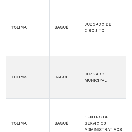
E
JUZGADO DE
P
TOLIMA
IBAGUÉ
CIRCUITO
M
S
P
JUZGADO
TOLIMA
IBAGUÉ
F
MUNICIPAL
CENTRO DE
P
TOLIMA
IBAGUÉ
SERVICIOS
E
ADMINISTRATIVOS