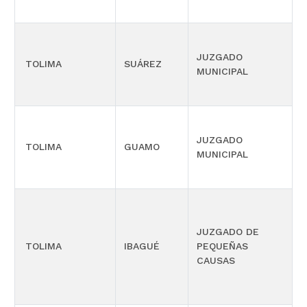
P
JUZGADO
TOLIMA
SUÁREZ
MUNICIPAL
M
P
JUZGADO
TOLIMA
GUAMO
MUNICIPAL
M
JUZGADO DE
P
TOLIMA
IBAGUÉ
PEQUEÑAS
CAUSAS
M