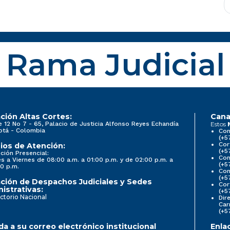
Rama Judicial
ción Altas Cortes:
Cana
e 12 No 7 - 65, Palacio de Justicia Alfonso Reyes Echandía
Estos
otá - Colombia
Con
(+5
Cor
ios de Atención:
(+5
ción Presencial:
Con
s a Viernes de 08:00 a.m. a 01:00 p.m. y de 02:00 p.m. a
(+5
0 p.m.
Com
(+5
ción de Despachos Judiciales y Sedes
Cor
istrativas:
(+5
ctorio Nacional
Dir
Car
(+5
a a su correo electrónico institucional
Enla