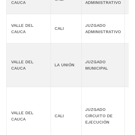
CAUCA
ADMINISTRATIVO
OR
VALLE DEL
JUZGADO
SI
CALI
CAUCA
ADMINISTRATIVO
OR
PR
VALLE DEL
JUZGADO
LA UNIÓN
CO
CAUCA
MUNICIPAL
MÚ
JUZGADO
VALLE DEL
CALI
CIRCUITO DE
CIV
CAUCA
EJECUCIÓN