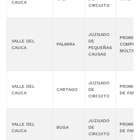
CAUCA
CIRCUITO
JUZGADO
PROMISC
VALLE DEL
DE
PALMIRA
COMPETE
CAUCA
PEQUEÑAS
MÚLTIPL
CAUSAS
JUZGADO
VALLE DEL
PROMISC
CARTAGO
DE
CAUCA
DE FAMIL
CIRCUITO
JUZGADO
VALLE DEL
PROMISC
BUGA
DE
CAUCA
DE FAMIL
CIRCUITO