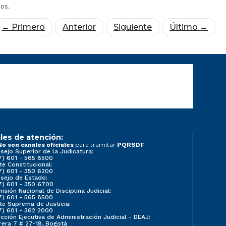
dos.
← Primero
Anterior
Siguiente
Último →
les de atención:
para tramitar
No son canales oficiales
PQRSDF
sejo Superior de la Judicatura:
7) 601 - 565 8500
te Constitucional:
7) 601 - 350 6200
sejo de Estado:
7) 601 - 350 6700
isión Nacional de Disciplina Judicial:
7) 601 - 565 8500
te Suprema de Justicia:
7) 601 - 362 2000
ección Ejecutiva de Administración Judicial - DEAJ:
rera 7 # 27-18, Bogotá