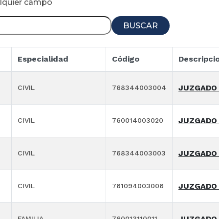
alquier campo
BUSCAR
Especialidad
Código
Descripci
JUZGADO 
CIVIL
768344003004
JUZGADO 
CIVIL
760014003020
JUZGADO 
CIVIL
768344003003
JUZGADO 
CIVIL
761094003006
JUZGADO 1
FAMILIA
760013110011