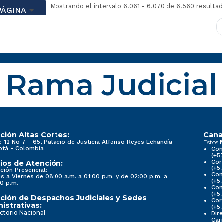
Mostrando el intervalo 6.061 - 6.070 de 6.560 resulta
PÁGINA
Rama Judicial
ción Altas Cortes:
Cana
e 12 No 7 - 65, Palacio de Justicia Alfonso Reyes Echandía
Estos
otá - Colombia
Con
(+5
Cor
ios de Atención:
(+5
ción Presencial:
Con
s a Viernes de 08:00 a.m. a 01:00 p.m. y de 02:00 p.m. a
(+5
0 p.m.
Com
(+5
ción de Despachos Judiciales y Sedes
Cor
istrativas:
(+5
ctorio Nacional
Dir
Car