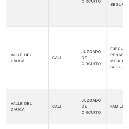
CIRCUITO
SEGURID
EJECUCI
JUZGADO
VALLE DEL
PENAS Y
CALI
DE
CAUCA
MEDIDAS
CIRCUITO
SEGURID
JUZGADO
VALLE DEL
CALI
DE
FAMILIA
CAUCA
CIRCUITO