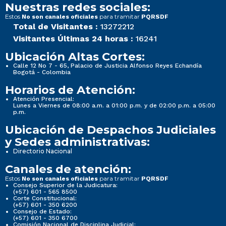
Nuestras redes sociales:
Estos
para tramitar
No son canales oficiales
PQRSDF
Total de Visitantes :
13272212
Visitantes Últimas 24 horas :
16241
Ubicación Altas Cortes:
Calle 12 No 7 - 65, Palacio de Justicia Alfonso Reyes Echandía
Bogotá - Colombia
Horarios de Atención:
Atención Presencial:
Lunes a Viernes de 08:00 a.m. a 01:00 p.m. y de 02:00 p.m. a 05:00
p.m.
Ubicación de Despachos Judiciales
y Sedes administrativas:
Directorio Nacional
Canales de atención:
Estos
para tramitar
No son canales oficiales
PQRSDF
Consejo Superior de la Judicatura:
(+57) 601 - 565 8500
Corte Constitucional:
(+57) 601 - 350 6200
Consejo de Estado:
(+57) 601 - 350 6700
Comisión Nacional de Disciplina Judicial: