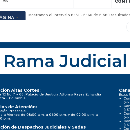
TÍAS
CONTR
Mostrando el intervalo 6.151 - 6.160 de 6.560 resultados
PÁGINA
Rama Judicial
ción Altas Cortes:
Cana
e 12 No 7 - 65, Palacio de Justicia Alfonso Reyes Echandía
Estos
otá - Colombia
Con
(+5
Cor
ios de Atención:
(+5
ción Presencial:
Con
s a Viernes de 08:00 a.m. a 01:00 p.m. y de 02:00 p.m. a
(+5
0 p.m.
Com
(+5
ción de Despachos Judiciales y Sedes
Cor