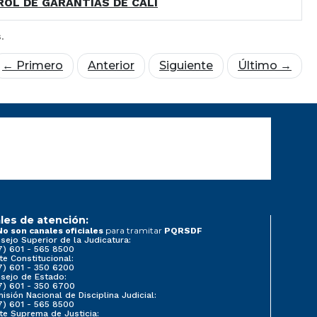
OL DE GARANTÍAS DE CALI
.
← Primero
Anterior
Siguiente
Último →
les de atención:
para tramitar
No son canales oficiales
PQRSDF
sejo Superior de la Judicatura:
7) 601 - 565 8500
te Constitucional:
7) 601 - 350 6200
sejo de Estado:
7) 601 - 350 6700
isión Nacional de Disciplina Judicial:
7) 601 - 565 8500
te Suprema de Justicia: