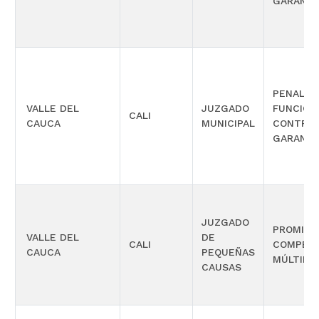
GARANTÍ
PENAL C
VALLE DEL
JUZGADO
FUNCIÓN
CALI
CAUCA
MUNICIPAL
CONTROL
GARANTÍ
JUZGADO
PROMISC
VALLE DEL
DE
CALI
COMPETE
CAUCA
PEQUEÑAS
MÚLTIPL
CAUSAS