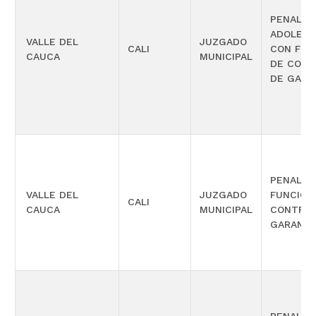
PENAL P
ADOLES
VALLE DEL
JUZGADO
CALI
CON FUN
CAUCA
MUNICIPAL
DE CONT
DE GARA
PENAL C
VALLE DEL
JUZGADO
FUNCIÓN
CALI
CAUCA
MUNICIPAL
CONTROL
GARANTÍ