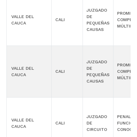
JUZGADO
PROMISC
VALLE DEL
DE
CALI
COMPETE
CAUCA
PEQUEÑAS
MÚLTIPL
CAUSAS
JUZGADO
PROMISC
VALLE DEL
DE
CALI
COMPETE
CAUCA
PEQUEÑAS
MÚLTIPL
CAUSAS
JUZGADO
PENAL C
VALLE DEL
CALI
DE
FUNCIÓN
CAUCA
CIRCUITO
CONOCIM