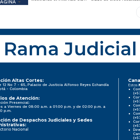
PÁGINA
Rama Judicial
ción Altas Cortes:
Cana
e 12 No 7 - 65, Palacio de Justicia Alfonso Reyes Echandía
Estos
otá - Colombia
Con
(+5
Cor
ios de Atención:
(+5
ción Presencial:
Con
s a Viernes de 08:00 a.m. a 01:00 p.m. y de 02:00 p.m. a
(+5
0 p.m.
Com
(+5
ción de Despachos Judiciales y Sedes
Cor
istrativas:
(+5
ctorio Nacional
Dir
Car
(+5