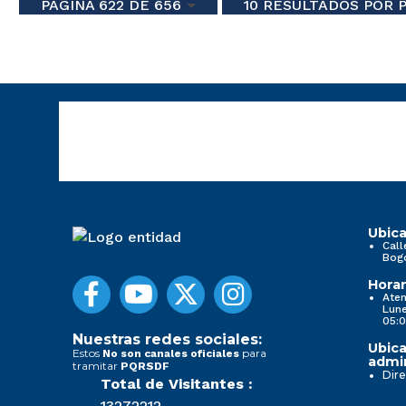
PÁGINA 622 DE 656
10 RESULTADOS POR 
Ubica
Call
Bog
Horar
Aten
Lune
05:0
Nuestras redes sociales:
Ubica
Estos
para
No son canales oficiales
admin
tramitar
PQRSDF
Dire
Total de Visitantes :
13272212