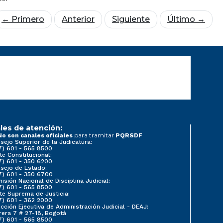
← Primero
Anterior
Siguiente
Último →
les de atención:
para tramitar
No son canales oficiales
PQRSDF
sejo Superior de la Judicatura:
7) 601 - 565 8500
te Constitucional:
7) 601 - 350 6200
sejo de Estado:
7) 601 - 350 6700
isión Nacional de Disciplina Judicial:
7) 601 - 565 8500
te Suprema de Justicia:
7) 601 - 362 2000
ección Ejecutiva de Administración Judicial - DEAJ:
rera 7 # 27-18, Bogotá
7) 601 - 565 8500