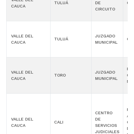
TULUÁ
DE
CIV
CAUCA
CIRCUITO
VALLE DEL
JUZGADO
TULUÁ
CIV
CAUCA
MUNICIPAL
PR
VALLE DEL
JUZGADO
TORO
CO
CAUCA
MUNICIPAL
MÚ
PE
CENTRO
AD
VALLE DEL
DE
CALI
CO
CAUCA
SERVICIOS
DE
JUDICIALES