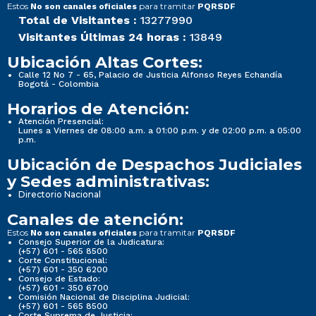
Estos
para tramitar
No son canales oficiales
PQRSDF
Total de Visitantes :
13277990
Visitantes Últimas 24 horas :
13849
Ubicación Altas Cortes:
Calle 12 No 7 - 65, Palacio de Justicia Alfonso Reyes Echandía
Bogotá - Colombia
Horarios de Atención:
Atención Presencial:
Lunes a Viernes de 08:00 a.m. a 01:00 p.m. y de 02:00 p.m. a 05:00
p.m.
Ubicación de Despachos Judiciales
y Sedes administrativas:
Directorio Nacional
Canales de atención:
Estos
para tramitar
No son canales oficiales
PQRSDF
Consejo Superior de la Judicatura:
(+57) 601 - 565 8500
Corte Constitucional:
(+57) 601 - 350 6200
Consejo de Estado:
(+57) 601 - 350 6700
Comisión Nacional de Disciplina Judicial:
(+57) 601 - 565 8500
Corte Suprema de Justicia: