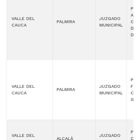
PEN
ADO
VALLE DEL
JUZGADO
PALMIRA
CON
CAUCA
MUNICIPAL
DE 
DE 
PEN
VALLE DEL
JUZGADO
FUN
PALMIRA
CAUCA
MUNICIPAL
CON
GAR
PRO
VALLE DEL
JUZGADO
ALCALÁ
COM