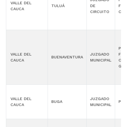
VALLE DEL
TULUÁ
DE
FUN
CAUCA
CIRCUITO
CON
PEN
VALLE DEL
JUZGADO
FUN
BUENAVENTURA
CAUCA
MUNICIPAL
CON
GAR
VALLE DEL
JUZGADO
BUGA
PEN
CAUCA
MUNICIPAL