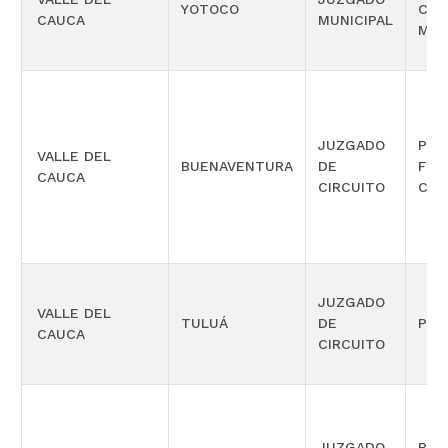
YOTOCO
COM
CAUCA
MUNICIPAL
MÚL
JUZGADO
PEN
VALLE DEL
BUENAVENTURA
DE
FUN
CAUCA
CIRCUITO
CON
JUZGADO
VALLE DEL
TULUÁ
DE
PEN
CAUCA
CIRCUITO
JUZGADO
PEN