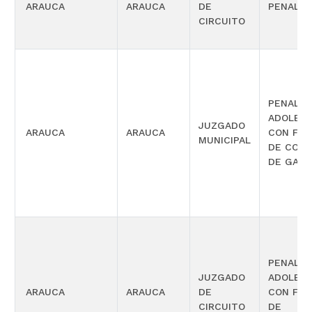
ARAUCA
ARAUCA
DE
PENAL
CIRCUITO
PENAL P
ADOLES
JUZGADO
ARAUCA
ARAUCA
CON FUN
MUNICIPAL
DE CON
DE GARA
PENAL P
JUZGADO
ADOLES
ARAUCA
ARAUCA
DE
CON FUN
CIRCUITO
DE