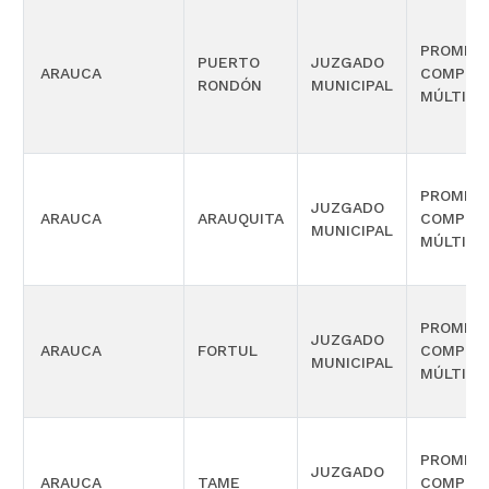
PROMISC
PUERTO
JUZGADO
ARAUCA
COMPET
RONDÓN
MUNICIPAL
MÚLTIPL
PROMISC
JUZGADO
ARAUCA
ARAUQUITA
COMPET
MUNICIPAL
MÚLTIPL
PROMISC
JUZGADO
ARAUCA
FORTUL
COMPET
MUNICIPAL
MÚLTIPL
PROMISC
JUZGADO
ARAUCA
TAME
COMPET