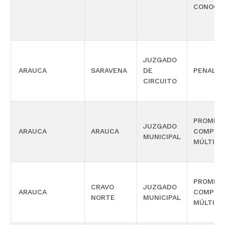
CONOCI
JUZGADO
ARAUCA
SARAVENA
DE
PENAL
CIRCUITO
PROMISC
JUZGADO
ARAUCA
ARAUCA
COMPET
MUNICIPAL
MÚLTIPL
PROMISC
CRAVO
JUZGADO
ARAUCA
COMPET
NORTE
MUNICIPAL
MÚLTIPL