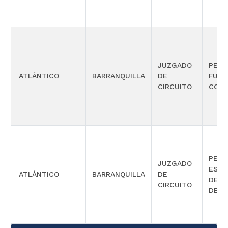
JUZGADO
PENA
ATLÁNTICO
BARRANQUILLA
DE
FUNC
CIRCUITO
CONO
PENA
JUZGADO
ESPE
ATLÁNTICO
BARRANQUILLA
DE
DE E
CIRCUITO
DE D