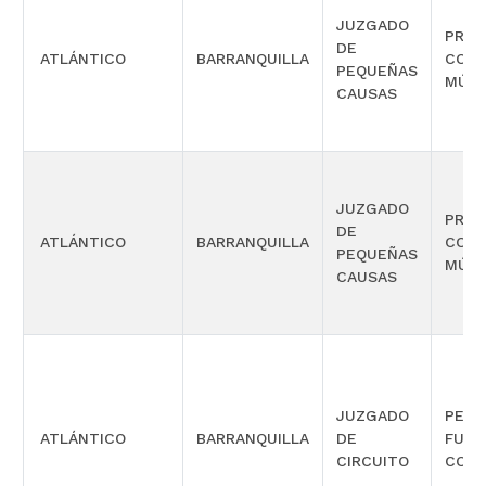
JUZGADO
PROM
DE
ATLÁNTICO
BARRANQUILLA
COMP
PEQUEÑAS
MÚLT
CAUSAS
JUZGADO
PROM
DE
ATLÁNTICO
BARRANQUILLA
COMP
PEQUEÑAS
MÚLT
CAUSAS
JUZGADO
PENA
ATLÁNTICO
BARRANQUILLA
DE
FUNC
CIRCUITO
CONO