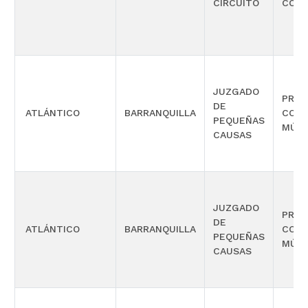
CIRCUITO
CONO
JUZGADO
PROM
DE
ATLÁNTICO
BARRANQUILLA
COMP
PEQUEÑAS
MÚLT
CAUSAS
JUZGADO
PROM
DE
ATLÁNTICO
BARRANQUILLA
COMP
PEQUEÑAS
MÚLT
CAUSAS