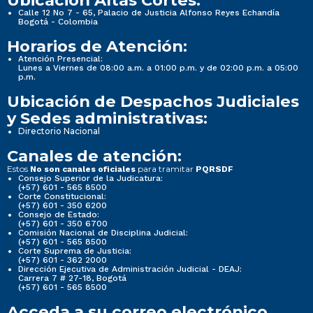
Ubicación Altas Cortes:
Calle 12 No 7 - 65, Palacio de Justicia Alfonso Reyes Echandía
Bogotá - Colombia
Horarios de Atención:
Atención Presencial:
Lunes a Viernes de 08:00 a.m. a 01:00 p.m. y de 02:00 p.m. a 05:00
p.m.
Ubicación de Despachos Judiciales
y Sedes administrativas:
Directorio Nacional
Canales de atención:
Estos
para tramitar
No son canales oficiales
PQRSDF
Consejo Superior de la Judicatura:
(+57) 601 - 565 8500
Corte Constitucional:
(+57) 601 - 350 6200
Consejo de Estado:
(+57) 601 - 350 6700
Comisión Nacional de Disciplina Judicial:
(+57) 601 - 565 8500
Corte Suprema de Justicia:
(+57) 601 - 362 2000
Dirección Ejecutiva de Administración Judicial - DEAJ:
Carrera 7 # 27-18, Bogotá
(+57) 601 - 565 8500
Acceda a su correo electrónico