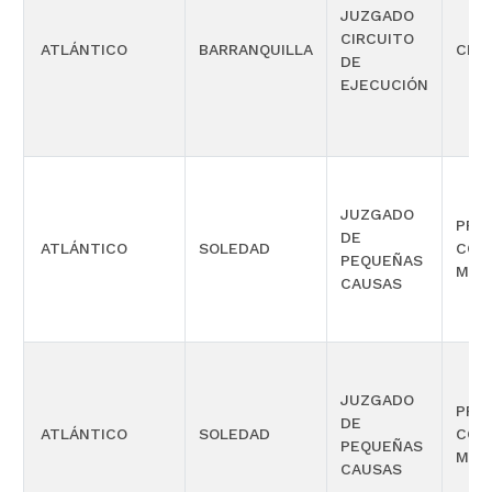
JUZGADO
CIRCUITO
ATLÁNTICO
BARRANQUILLA
CIVI
DE
EJECUCIÓN
JUZGADO
PRO
DE
ATLÁNTICO
SOLEDAD
COM
PEQUEÑAS
MÚL
CAUSAS
JUZGADO
PRO
DE
ATLÁNTICO
SOLEDAD
COM
PEQUEÑAS
MÚL
CAUSAS