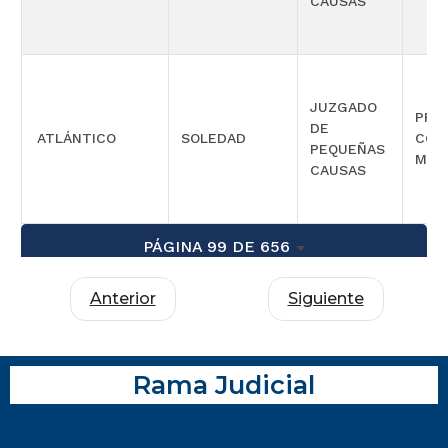
CAUSAS
JUZGADO
PRO
DE
ATLÁNTICO
SOLEDAD
COM
PEQUEÑAS
MÚL
CAUSAS
PÁGINA 99 DE 656
Anterior
Siguiente
Rama Judicial