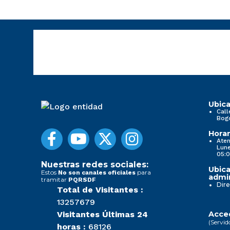
Ubica
Call
Bog
Horar
Aten
Lune
05:0
Nuestras redes sociales:
Ubica
Estos
para
No son canales oficiales
admin
tramitar
PQRSDF
Dire
Total de Visitantes :
13257679
Visitantes Últimas 24
Acced
(Servid
horas :
68126