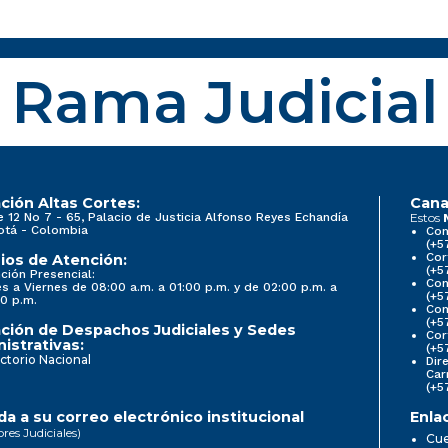
Rama Judicial
ción Altas Cortes:
Cana
e 12 No 7 - 65, Palacio de Justicia Alfonso Reyes Echandía
Estos
otá - Colombia
Con
(+5
Cor
ios de Atención:
(+5
ción Presencial:
Con
s a Viernes de 08:00 a.m. a 01:00 p.m. y de 02:00 p.m. a
(+5
0 p.m.
Com
(+5
ción de Despachos Judiciales y Sedes
Cor
istrativas:
(+5
ctorio Nacional
Dir
Car
(+5
a a su correo electrónico institucional
Enla
ores Judiciales)
Cue