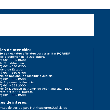
les de atención:
para tramitar
No son canales oficiales
PQRSDF
sejo Superior de la Judicatura:
7) 601 - 565 8500
te Constitucional:
7) 601 - 350 6200
sejo de Estado:
7) 601 - 350 6700
isión Nacional de Disciplina Judicial:
7) 601 - 565 8500
te Suprema de Justicia:
7) 601 - 362 2000
ección Ejecutiva de Administración Judicial - DEAJ:
rera 7 # 27-18, Bogotá
7) 601 - 565 8500
ces de interés:
ntas de correo para Notificaciones Judiciales