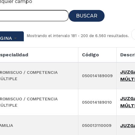
alquier campo
BUSCAR
Mostrando el intervalo 181 - 200 de 6.560 resultados.
ÁGINA
specialidad
Código
Descr
JUZG
ROMISCUO / COMPETENCIA
050014189009
ÚLTIPLE
MÚLT
JUZG
ROMISCUO / COMPETENCIA
050014189010
ÚLTIPLE
MÚLT
JUZGA
AMILIA
050013110009