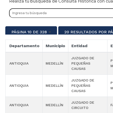
Realiza tu busqueda de Consulta Historica con cu
PÁGINA 10 DE 328
20 RESULTADOS POR P
Departamento
Municipio
Entidad
E
JUZGADO DE
P
ANTIOQUIA
MEDELLÍN
PEQUEÑAS
M
CAUSAS
JUZGADO DE
P
ANTIOQUIA
MEDELLÍN
PEQUEÑAS
M
CAUSAS
JUZGADO DE
ANTIOQUIA
MEDELLÍN
F
CIRCUITO