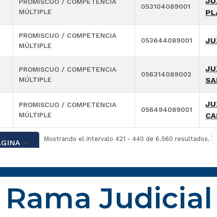
JU
PROMISCUO / COMPETENCIA
053104089001
MÚLTIPLE
PL
PROMISCUO / COMPETENCIA
JU
053644089001
MÚLTIPLE
JU
PROMISCUO / COMPETENCIA
056314089002
MÚLTIPLE
SA
JU
PROMISCUO / COMPETENCIA
056494089001
MÚLTIPLE
CA
Mostrando el intervalo 421 - 440 de 6.560 resultados.
ÁGINA
Rama Judicial