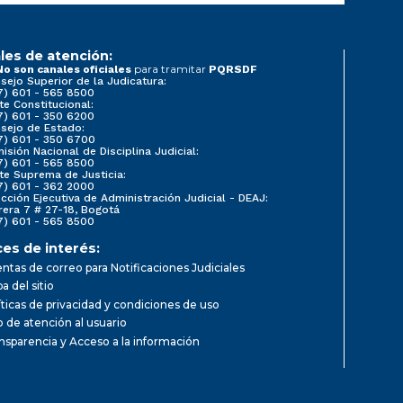
les de atención:
para tramitar
No son canales oficiales
PQRSDF
sejo Superior de la Judicatura:
7) 601 - 565 8500
te Constitucional:
7) 601 - 350 6200
sejo de Estado:
7) 601 - 350 6700
isión Nacional de Disciplina Judicial:
7) 601 - 565 8500
te Suprema de Justicia:
7) 601 - 362 2000
ección Ejecutiva de Administración Judicial - DEAJ:
rera 7 # 27-18, Bogotá
7) 601 - 565 8500
ces de interés:
ntas de correo para Notificaciones Judiciales
a del sitio
íticas de privacidad y condiciones de uso
io de atención al usuario
nsparencia y Acceso a la información