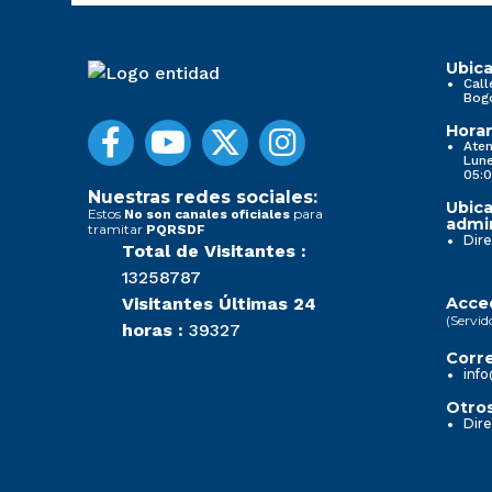
Ubica
Call
Bog
Horar
Aten
Lune
05:0
Nuestras redes sociales:
Ubica
Estos
para
No son canales oficiales
admin
tramitar
PQRSDF
Dire
Total de Visitantes :
13258787
Visitantes Últimas 24
Acced
(Servid
horas :
39327
Corre
info
Otros
Dire