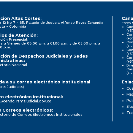
ción Altas Cortes:
Cana
e 12 No 7 - 65, Palacio de Justicia Alfonso Reyes Echandía
Estos
otá - Colombia
Con
(+5
Cor
ios de Atención:
(+5
ción Presencial:
Con
s a Viernes de 08:00 a.m. a 01:00 p.m. y de 02:00 p.m. a
(+5
0 p.m.
Com
(+5
ción de Despachos Judiciales y Sedes
Cor
istrativas:
(+5
ctorio Nacional
Dir
Car
(+5
a a su correo electrónico institucional
Enla
ores Judiciales)
Cue
Map
o electrónico institucional:
Pol
@cendoj.ramajudicial.gov.co
Sit
 Correos electrónicos:
Tra
ctorio de Correos Electrónicos Institucionales