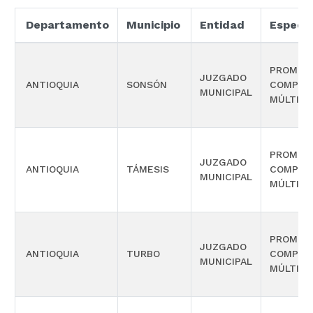
Departamento
Municipio
Entidad
Especia
PROMISC
JUZGADO
ANTIOQUIA
SONSÓN
COMPET
MUNICIPAL
MÚLTIPL
PROMISC
JUZGADO
ANTIOQUIA
TÁMESIS
COMPET
MUNICIPAL
MÚLTIPL
PROMISC
JUZGADO
ANTIOQUIA
TURBO
COMPET
MUNICIPAL
MÚLTIPL