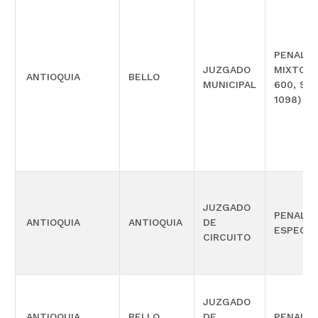
PENAL
JUZGADO
MIXTO(L
ANTIOQUIA
BELLO
MUNICIPAL
600, 906
1098)
JUZGADO
PENAL
ANTIOQUIA
ANTIOQUIA
DE
ESPECIA
CIRCUITO
JUZGADO
ANTIOQUIA
BELLO
DE
PENAL