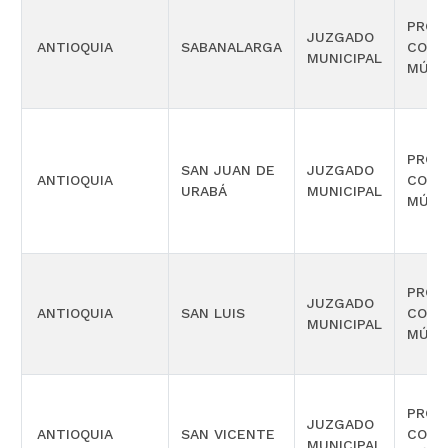
PROM
JUZGADO
ANTIOQUIA
SABANALARGA
COMP
MUNICIPAL
MÚLT
PROM
SAN JUAN DE
JUZGADO
ANTIOQUIA
COMP
URABÁ
MUNICIPAL
MÚLT
PROM
JUZGADO
ANTIOQUIA
SAN LUIS
COMP
MUNICIPAL
MÚLT
PROM
JUZGADO
ANTIOQUIA
SAN VICENTE
COMP
MUNICIPAL