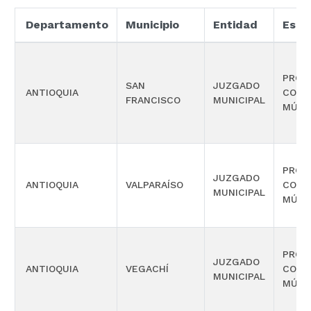
Departamento
Municipio
Entidad
Espe
PROM
SAN
JUZGADO
ANTIOQUIA
COMP
FRANCISCO
MUNICIPAL
MÚLT
PROM
JUZGADO
ANTIOQUIA
VALPARAÍSO
COMP
MUNICIPAL
MÚLT
PROM
JUZGADO
ANTIOQUIA
VEGACHÍ
COMP
MUNICIPAL
MÚLT