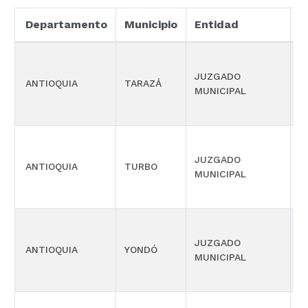
Departamento
Municipio
Entidad
E
P
JUZGADO
ANTIOQUIA
TARAZÁ
C
MUNICIPAL
M
P
JUZGADO
ANTIOQUIA
TURBO
C
MUNICIPAL
M
P
JUZGADO
ANTIOQUIA
YONDÓ
C
MUNICIPAL
M