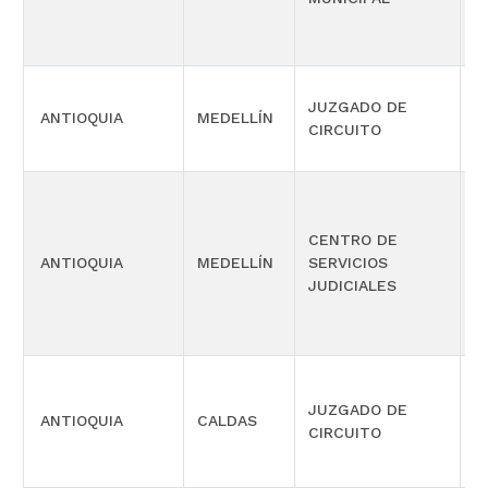
M
JUZGADO DE
ANTIOQUIA
MEDELLÍN
F
CIRCUITO
E
CENTRO DE
P
ANTIOQUIA
MEDELLÍN
SERVICIOS
M
JUDICIALES
S
JUZGADO DE
ANTIOQUIA
CALDAS
C
CIRCUITO