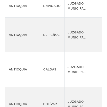
JUZGADO
ANTIOQUIA
ENVIGADO
C
MUNICIPAL
P
JUZGADO
ANTIOQUIA
EL PEÑOL
C
MUNICIPAL
M
P
JUZGADO
ANTIOQUIA
CALDAS
C
MUNICIPAL
M
P
JUZGADO
ANTIOQUIA
BOLÍVAR
C
MUNICIPAL