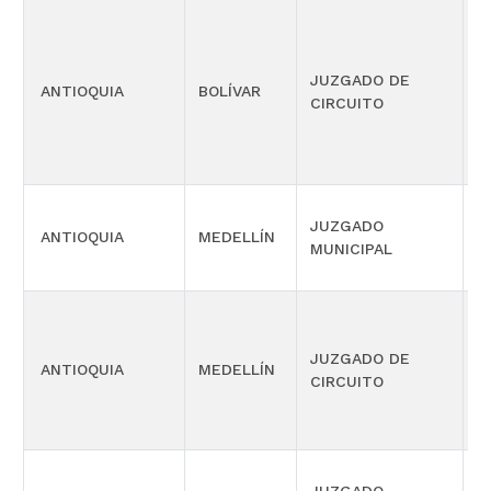
JUZGADO DE
P
ANTIOQUIA
BOLÍVAR
CIRCUITO
F
JUZGADO
ANTIOQUIA
MEDELLÍN
P
MUNICIPAL
JUZGADO DE
P
ANTIOQUIA
MEDELLÍN
CIRCUITO
E