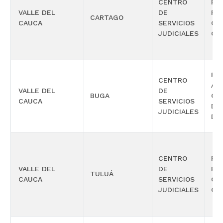
CENTRO
PE
VALLE DEL
DE
FU
CARTAGO
CAUCA
SERVICIOS
CO
JUDICIALES
GA
PE
CENTRO
AD
VALLE DEL
DE
BUGA
CO
CAUCA
SERVICIOS
DE
JUDICIALES
DE
CENTRO
PE
VALLE DEL
DE
FU
TULUÁ
CAUCA
SERVICIOS
CO
JUDICIALES
GA