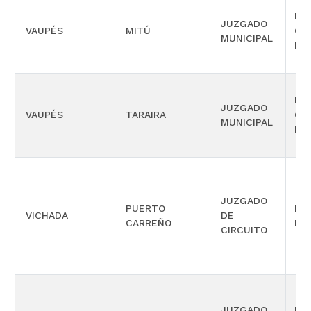
PR
JUZGADO
VAUPÉS
MITÚ
CO
MUNICIPAL
MÚ
PR
JUZGADO
VAUPÉS
TARAIRA
CO
MUNICIPAL
MÚ
JUZGADO
PUERTO
PR
VICHADA
DE
CARREÑO
FAM
CIRCUITO
JUZGADO
PR