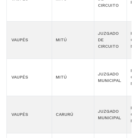
FAM
CIRCUITO
JUZGADO
PR
VAUPÉS
MITÚ
DE
CO
CIRCUITO
MÚ
PR
JUZGADO
VAUPÉS
MITÚ
CO
MUNICIPAL
MÚ
PR
JUZGADO
VAUPÉS
CARURÚ
CO
MUNICIPAL
MÚ