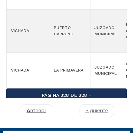
PR
PUERTO
JUZGADO
VICHADA
CO
CARREÑO
MUNICIPAL
MÚ
PR
JUZGADO
VICHADA
LA PRIMAVERA
CO
MUNICIPAL
MÚ
PÁGINA 328 DE 328
Anterior
Siguiente