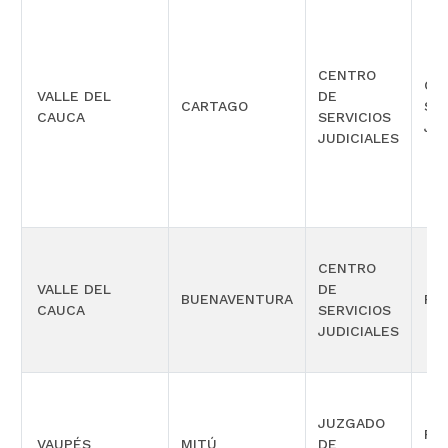
CENTRO
CE
VALLE DEL
DE
CARTAGO
SE
CAUCA
SERVICIOS
JU
JUDICIALES
CENTRO
VALLE DEL
DE
BUENAVENTURA
PE
CAUCA
SERVICIOS
JUDICIALES
JUZGADO
PR
VAUPÉS
MITÚ
DE