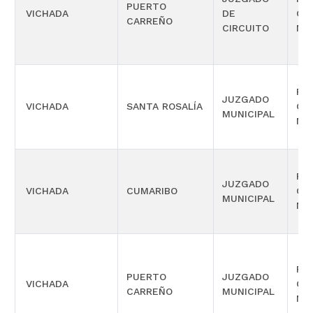
PUERTO
VICHADA
DE
CO
CARREÑO
CIRCUITO
MÚ
PR
JUZGADO
VICHADA
SANTA ROSALÍA
CO
MUNICIPAL
MÚ
PR
JUZGADO
VICHADA
CUMARIBO
CO
MUNICIPAL
MÚ
PR
PUERTO
JUZGADO
VICHADA
CO
CARREÑO
MUNICIPAL
MÚ