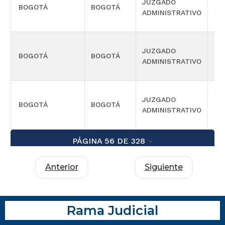
JUZGADO
BOGOTÁ
BOGOTÁ
SE
ADMINISTRATIVO
OR
SE
JUZGADO
BOGOTÁ
BOGOTÁ
SE
ADMINISTRATIVO
OR
SE
JUZGADO
BOGOTÁ
BOGOTÁ
TE
ADMINISTRATIVO
OR
PÁGINA 56 DE 328
Anterior
Siguiente
Rama Judicial