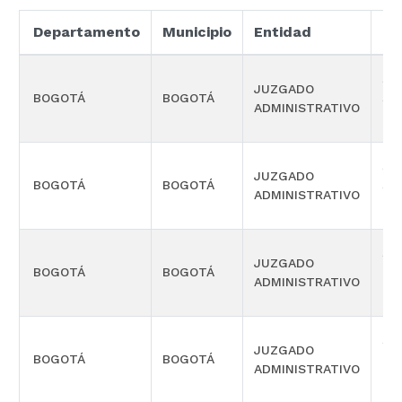
Departamento
Municipio
Entidad
Es
SE
JUZGADO
BOGOTÁ
BOGOTÁ
SE
ADMINISTRATIVO
OR
SE
JUZGADO
BOGOTÁ
BOGOTÁ
SE
ADMINISTRATIVO
OR
SE
JUZGADO
BOGOTÁ
BOGOTÁ
PR
ADMINISTRATIVO
OR
SE
JUZGADO
BOGOTÁ
BOGOTÁ
PR
ADMINISTRATIVO
OR