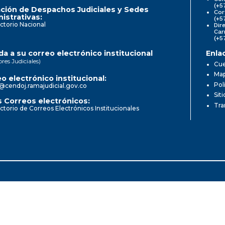
(+5
ción de Despachos Judiciales y Sedes
Cor
istrativas:
(+5
ctorio Nacional
Dir
Car
(+5
a a su correo electrónico institucional
Enla
ores Judiciales)
Cue
Map
o electrónico institucional:
Pol
@cendoj.ramajudicial.gov.co
Sit
 Correos electrónicos:
Tra
ctorio de Correos Electrónicos Institucionales