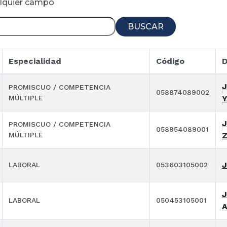
alquier campo
BUSCAR
Especialidad
Código
D
PROMISCUO / COMPETENCIA
058874089002
MÚLTIPLE
J
PROMISCUO / COMPETENCIA
058954089001
MÚLTIPLE
J
LABORAL
053603105002
J
LABORAL
050453105001