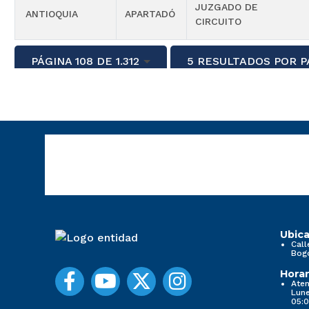
JUZGADO DE
ANTIOQUIA
APARTADÓ
CIRCUITO
PÁGINA 108 DE 1.312
5 RESULTADOS POR P
Ubica
Call
Bog
Horar
Aten
Lune
05:0