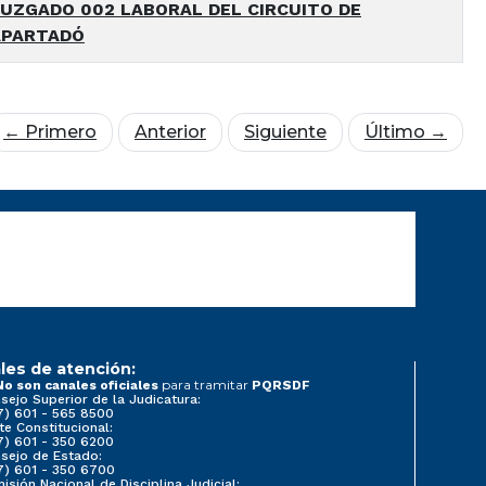
UZGADO 002 LABORAL DEL CIRCUITO DE
APARTADÓ
← Primero
Anterior
Siguiente
Último →
les de atención:
para tramitar
No son canales oficiales
PQRSDF
sejo Superior de la Judicatura:
7) 601 - 565 8500
te Constitucional:
7) 601 - 350 6200
sejo de Estado:
7) 601 - 350 6700
isión Nacional de Disciplina Judicial: