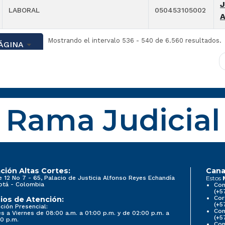
J
LABORAL
050453105002
Mostrando el intervalo 536 - 540 de 6.560 resultados.
ÁGINA
Rama Judicial
ción Altas Cortes:
Cana
e 12 No 7 - 65, Palacio de Justicia Alfonso Reyes Echandía
Estos
otá - Colombia
Con
(+5
Cor
ios de Atención:
(+5
ción Presencial:
Con
s a Viernes de 08:00 a.m. a 01:00 p.m. y de 02:00 p.m. a
(+5
0 p.m.
Com