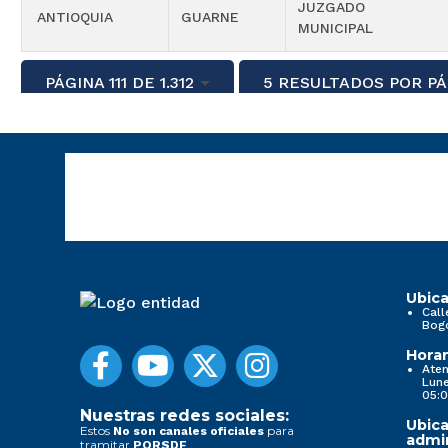
JUZGADO
ANTIOQUIA
GUARNE
MUNICIPAL
PÁGINA 111 DE 1.312
5 RESULTADOS POR PÁ
Ubica
Call
Bog
Horar
Aten
Lune
05:0
Nuestras redes sociales:
Ubica
Estos
para
No son canales oficiales
admin
tramitar
PQRSDF