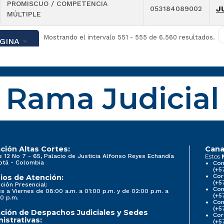
PROMISCUO / COMPETENCIA
J
053184089002
MÚLTIPLE
Mostrando el intervalo 551 - 555 de 6.560 resultados.
GINA
Rama Judicial
ción Altas Cortes:
Cana
e 12 No 7 - 65, Palacio de Justicia Alfonso Reyes Echandía
Estos
otá - Colombia
Con
(+5
Cor
ios de Atención:
(+5
ción Presencial:
Con
s a Viernes de 08:00 a.m. a 01:00 p.m. y de 02:00 p.m. a
(+5
0 p.m.
Com
(+5
ción de Despachos Judiciales y Sedes
Cor
istrativas:
(+5