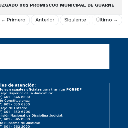
UZGADO 002 PROMISCUO MUNICIPAL DE GUARNE
← Primero
Anterior
Siguiente
Último →
les de atención:
para tramitar
No son canales oficiales
PQRSDF
sejo Superior de la Judicatura:
7) 601 - 565 8500
te Constitucional:
7) 601 - 350 6200
sejo de Estado:
7) 601 - 350 6700
isión Nacional de Disciplina Judicial:
7) 601 - 565 8500
te Suprema de Justicia:
7) 601 - 362 2000