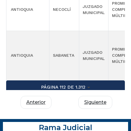
PROMISC
JUZGADO
ANTIOQUIA
NECOCLÍ
COMPETE
MUNICIPAL
MÚLTIPL
PROMISC
JUZGADO
ANTIOQUIA
SABANETA
COMPETE
MUNICIPAL
MÚLTIPL
PÁGINA 112 DE 1.312
Anterior
Siguiente
Rama Judicial