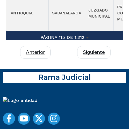
PROM
JUZGADO
ANTIOQUIA
SABANALARGA
COMP
MUNICIPAL
MÚLT
PÁGINA 115 DE 1.312
Anterior
Siguiente
Rama Judicial