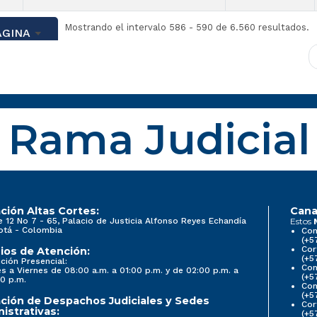
Mostrando el intervalo 586 - 590 de 6.560 resultados.
ÁGINA
Rama Judicial
ción Altas Cortes:
Cana
e 12 No 7 - 65, Palacio de Justicia Alfonso Reyes Echandía
Estos
otá - Colombia
Con
(+5
Cor
ios de Atención:
(+5
ción Presencial:
Con
s a Viernes de 08:00 a.m. a 01:00 p.m. y de 02:00 p.m. a
(+5
0 p.m.
Com
(+5
ción de Despachos Judiciales y Sedes
Cor
istrativas:
(+5