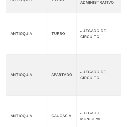
ADMINISTRATIVO
OR
JUZGADO DE
ANTIOQUIA
TURBO
LA
CIRCUITO
JUZGADO DE
PR
ANTIOQUIA
APARTADÓ
CIRCUITO
DE
PR
JUZGADO
ANTIOQUIA
CAUCASIA
CO
MUNICIPAL
MÚ