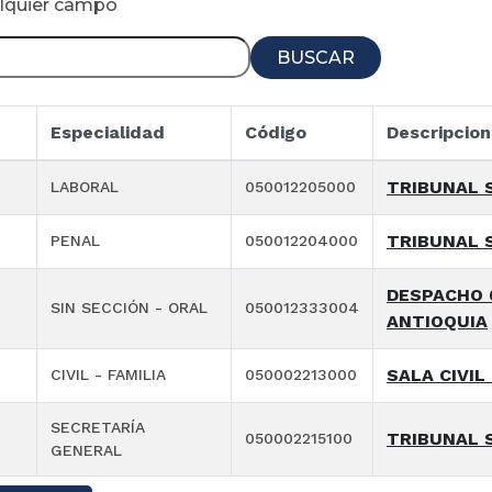
alquier campo
BUSCAR
Especialidad
Código
Descripcion
TRIBUNAL 
LABORAL
050012205000
TRIBUNAL 
PENAL
050012204000
DESPACHO 
SIN SECCIÓN - ORAL
050012333004
ANTIOQUIA
SALA CIVIL
CIVIL - FAMILIA
050002213000
SECRETARÍA
TRIBUNAL S
050002215100
GENERAL