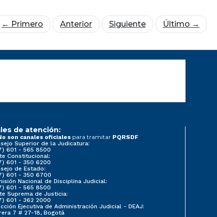
← Primero
Anterior
Siguiente
Último →
les de atención:
para tramitar
No son canales oficiales
PQRSDF
sejo Superior de la Judicatura:
7) 601 - 565 8500
te Constitucional:
7) 601 - 350 6200
sejo de Estado:
7) 601 - 350 6700
isión Nacional de Disciplina Judicial:
7) 601 - 565 8500
te Suprema de Justicia:
7) 601 - 362 2000
ección Ejecutiva de Administración Judicial - DEAJ:
rera 7 # 27-18, Bogotá