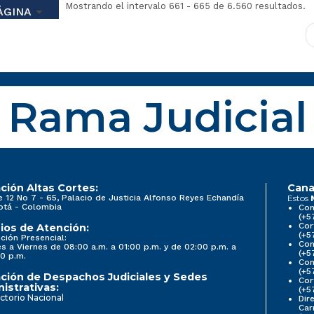
Mostrando el intervalo 661 - 665 de 6.560 resultados.
ÁGINA
Rama Judicial
ción Altas Cortes:
Cana
e 12 No 7 - 65, Palacio de Justicia Alfonso Reyes Echandía
Estos
otá - Colombia
Con
(+5
Cor
ios de Atención:
(+5
ción Presencial:
Con
s a Viernes de 08:00 a.m. a 01:00 p.m. y de 02:00 p.m. a
(+5
0 p.m.
Com
(+5
ción de Despachos Judiciales y Sedes
Cor
istrativas:
(+5
ctorio Nacional
Dir
Car