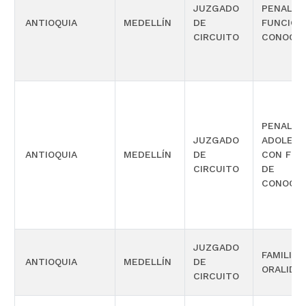
JUZGADO
PENAL C
ANTIOQUIA
MEDELLÍN
DE
FUNCIÓN
CIRCUITO
CONOCIM
PENAL P
JUZGADO
ADOLES
ANTIOQUIA
MEDELLÍN
DE
CON FUN
CIRCUITO
DE
CONOCIM
JUZGADO
FAMILIA
ANTIOQUIA
MEDELLÍN
DE
ORALIDA
CIRCUITO