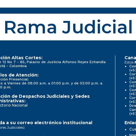
Rama Judicial
ción Altas Cortes:
Cana
e 12 No 7 - 65, Palacio de Justicia Alfonso Reyes Echandía
Estos
otá - Colombia
Con
(+5
Cor
ios de Atención:
(+5
ción Presencial:
Con
s a Viernes de 08:00 a.m. a 01:00 p.m. y de 02:00 p.m. a
(+5
0 p.m.
Com
(+5
ción de Despachos Judiciales y Sedes
Cor
istrativas:
(+5
ctorio Nacional
Dir
Car
(+5
a a su correo electrónico institucional
Enla
ores Judiciales)
Cue
Map