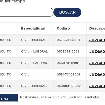
alquier campo
BUSCAR
Especialidad
Código
Descrip
JUZGADO
RCUITO
CIVIL ORALIDAD
052663153001
JUZGADO
RCUITO
CIVIL - LABORAL
052823112001
JUZGADO
RCUITO
CIVIL - LABORAL
056973112001
JUZGADO
RCUITO
CIVIL
058373103001
JUZGADO
RCUITO
CIVIL ORALIDAD
050883153002
Mostrando el intervalo 301 - 305 de 6.560 resultados.
GINA