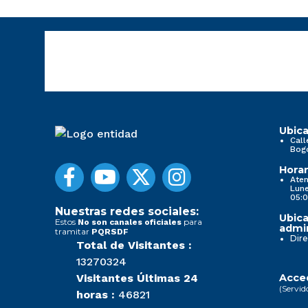
Ubica
Call
Bog
Horar
Aten
Lune
05:0
Nuestras redes sociales:
Ubica
Estos
para
No son canales oficiales
admin
tramitar
PQRSDF
Dire
Total de Visitantes :
13270324
Visitantes Últimas 24
Acced
(Servid
horas :
46821