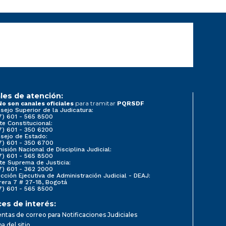
les de atención:
para tramitar
No son canales oficiales
PQRSDF
sejo Superior de la Judicatura:
7) 601 - 565 8500
te Constitucional:
7) 601 - 350 6200
sejo de Estado:
7) 601 - 350 6700
isión Nacional de Disciplina Judicial:
7) 601 - 565 8500
te Suprema de Justicia:
7) 601 - 362 2000
ección Ejecutiva de Administración Judicial - DEAJ:
rera 7 # 27-18, Bogotá
7) 601 - 565 8500
ces de interés:
ntas de correo para Notificaciones Judiciales
a del sitio