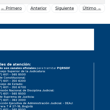
← Primero
Anterior
Siguiente
Último →
les de atención:
para tramitar
No son canales oficiales
PQRSDF
sejo Superior de la Judicatura:
7) 601 - 565 8500
te Constitucional:
7) 601 - 350 6200
sejo de Estado:
7) 601 - 350 6700
isión Nacional de Disciplina Judicial:
7) 601 - 565 8500
te Suprema de Justicia:
7) 601 - 362 2000
ección Ejecutiva de Administración Judicial - DEAJ:
rera 7 # 27-18, Bogotá
7) 601 - 565 8500