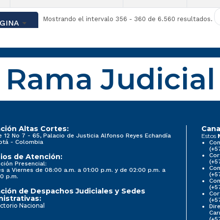
Mostrando el intervalo 356 - 360 de 6.560 resultados.
GINA
Rama Judicial
ción Altas Cortes:
Cana
e 12 No 7 - 65, Palacio de Justicia Alfonso Reyes Echandía
Estos
otá - Colombia
Con
(+5
Cor
ios de Atención:
(+5
ción Presencial:
Con
s a Viernes de 08:00 a.m. a 01:00 p.m. y de 02:00 p.m. a
(+5
0 p.m.
Com
(+5
ción de Despachos Judiciales y Sedes
Cor
istrativas:
(+5
ctorio Nacional
Dir
Car
(+5