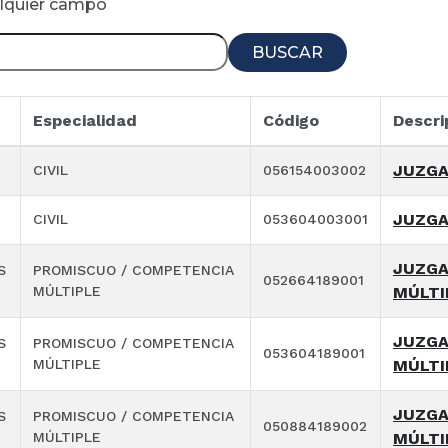
alquier campo
BUSCAR
Especialidad
Código
Descri
JUZGA
CIVIL
056154003002
JUZGA
CIVIL
053604003001
JUZGA
S
PROMISCUO / COMPETENCIA
052664189001
MÚLTIPLE
MÚLTI
JUZGA
S
PROMISCUO / COMPETENCIA
053604189001
MÚLTIPLE
MÚLTI
JUZGA
S
PROMISCUO / COMPETENCIA
050884189002
MÚLTIPLE
MÚLTI