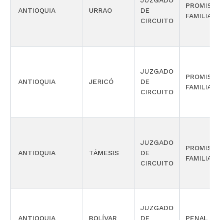
JUZGADO
PROMISC
ANTIOQUIA
URRAO
DE
FAMILIA
CIRCUITO
JUZGADO
PROMISC
ANTIOQUIA
JERICÓ
DE
FAMILIA
CIRCUITO
JUZGADO
PROMISC
ANTIOQUIA
TÁMESIS
DE
FAMILIA
CIRCUITO
JUZGADO
ANTIOQUIA
BOLÍVAR
DE
PENAL