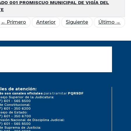
DO 001 PROMISCUO MUNICIPAL DE VIGÍA DEL
TE
← Primero
Anterior
Siguiente
Último →
les de atención:
para tramitar
No son canales oficiales
PQRSDF
sejo Superior de la Judicatura:
7) 601 - 565 8500
te Constitucional:
7) 601 - 350 6200
sejo de Estado:
7) 601 - 350 6700
isión Nacional de Disciplina Judicial:
7) 601 - 565 8500
te Suprema de Justicia: