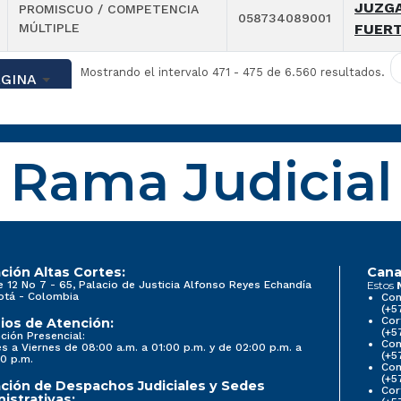
JUZGA
PROMISCUO / COMPETENCIA
058734089001
MÚLTIPLE
FUER
Mostrando el intervalo 471 - 475 de 6.560 resultados.
ÁGINA
Rama Judicial
ción Altas Cortes:
Cana
e 12 No 7 - 65, Palacio de Justicia Alfonso Reyes Echandía
Estos
otá - Colombia
Con
(+5
Cor
ios de Atención:
(+5
ción Presencial:
Con
s a Viernes de 08:00 a.m. a 01:00 p.m. y de 02:00 p.m. a
(+5
0 p.m.
Com
(+5
ción de Despachos Judiciales y Sedes
Cor
istrativas: