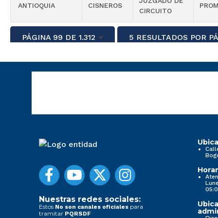
JUZGADO DE
ANTIOQUIA
CISNEROS
PROM
CIRCUITO
PÁGINA 99 DE 1.312
5 RESULTADOS POR P
Ubica
Call
Bog
Horar
Aten
Lune
05:0
Nuestras redes sociales:
Ubica
Estos
para
No son canales oficiales
admin
tramitar
PQRSDF