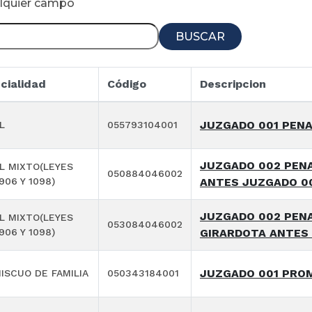
alquier campo
BUSCAR
cialidad
Código
Descripcion
JUZGADO 001 PENA
L
055793104001
JUZGADO 002 PENA
L MIXTO(LEYES
050884046002
906 Y 1098)
ANTES JUZGADO 00
JUZGADO 002 PENA
L MIXTO(LEYES
053084046002
906 Y 1098)
GIRARDOTA ANTES 
JUZGADO 001 PROM
ISCUO DE FAMILIA
050343184001