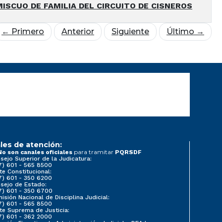
ISCUO DE FAMILIA DEL CIRCUITO DE CISNEROS
← Primero
Anterior
Siguiente
Último →
les de atención:
para tramitar
No son canales oficiales
PQRSDF
sejo Superior de la Judicatura:
7) 601 - 565 8500
te Constitucional:
7) 601 - 350 6200
sejo de Estado:
7) 601 - 350 6700
isión Nacional de Disciplina Judicial:
7) 601 - 565 8500
te Suprema de Justicia:
7) 601 - 362 2000