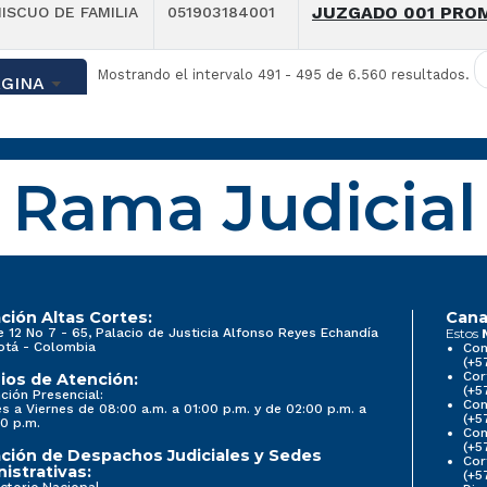
JUZGADO 001 PROM
ISCUO DE FAMILIA
051903184001
Mostrando el intervalo 491 - 495 de 6.560 resultados.
ÁGINA
Rama Judicial
ción Altas Cortes:
Cana
e 12 No 7 - 65, Palacio de Justicia Alfonso Reyes Echandía
Estos
otá - Colombia
Con
(+5
Cor
ios de Atención:
(+5
ción Presencial:
Con
s a Viernes de 08:00 a.m. a 01:00 p.m. y de 02:00 p.m. a
(+5
0 p.m.
Com
(+5
ción de Despachos Judiciales y Sedes
Cor
istrativas:
(+5