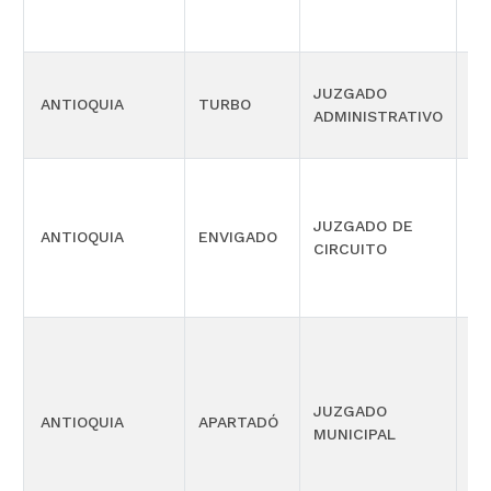
JUZGADO
SI
ANTIOQUIA
TURBO
ADMINISTRATIVO
OR
JUZGADO DE
ANTIOQUIA
ENVIGADO
LA
CIRCUITO
JUZGADO
ANTIOQUIA
APARTADÓ
CI
MUNICIPAL