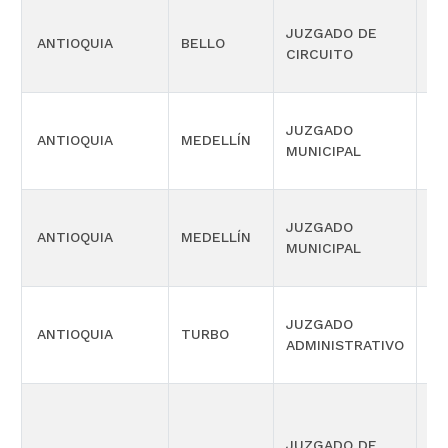
JUZGADO DE
ANTIOQUIA
BELLO
FA
CIRCUITO
JUZGADO
ANTIOQUIA
MEDELLÍN
CI
MUNICIPAL
JUZGADO
ANTIOQUIA
MEDELLÍN
CI
MUNICIPAL
JUZGADO
SI
ANTIOQUIA
TURBO
ADMINISTRATIVO
OR
JUZGADO DE