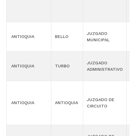
JUZGADO
ANTIOQUIA
BELLO
CI
MUNICIPAL
JUZGADO
SI
ANTIOQUIA
TURBO
ADMINISTRATIVO
OR
JUZGADO DE
PE
ANTIOQUIA
ANTIOQUIA
CIRCUITO
ES