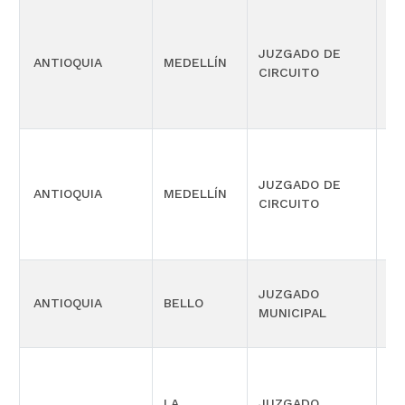
JUZGADO DE
ANTIOQUIA
MEDELLÍN
LA
CIRCUITO
JUZGADO DE
ANTIOQUIA
MEDELLÍN
LA
CIRCUITO
JUZGADO
ANTIOQUIA
BELLO
CI
MUNICIPAL
PR
LA
JUZGADO