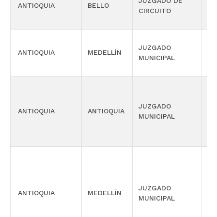
JUZGADO DE
ANTIOQUIA
BELLO
LA
CIRCUITO
JUZGADO
ANTIOQUIA
MEDELLÍN
CI
MUNICIPAL
JUZGADO
ANTIOQUIA
ANTIOQUIA
PE
MUNICIPAL
PE
JUZGADO
FU
ANTIOQUIA
MEDELLÍN
MUNICIPAL
CO
GA