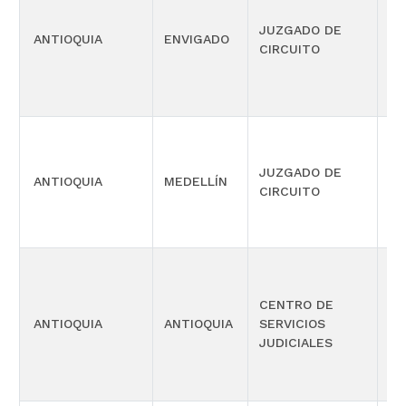
PE
JUZGADO DE
ANTIOQUIA
ENVIGADO
FU
CIRCUITO
CO
JUZGADO DE
PE
ANTIOQUIA
MEDELLÍN
CIRCUITO
ES
EJ
CENTRO DE
PE
ANTIOQUIA
ANTIOQUIA
SERVICIOS
ME
JUDICIALES
SE