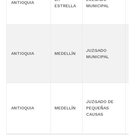
ANTIOQUIA
CO
ESTRELLA
MUNICIPAL
MÚ
PE
JUZGADO
FU
ANTIOQUIA
MEDELLÍN
MUNICIPAL
CO
GA
JUZGADO DE
ANTIOQUIA
MEDELLÍN
PEQUEÑAS
LA
CAUSAS