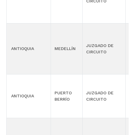
CIRCUITO
ME
SE
EJ
JUZGADO DE
PE
ANTIOQUIA
MEDELLÍN
CIRCUITO
ME
SE
PUERTO
JUZGADO DE
ANTIOQUIA
LA
BERRÍO
CIRCUITO