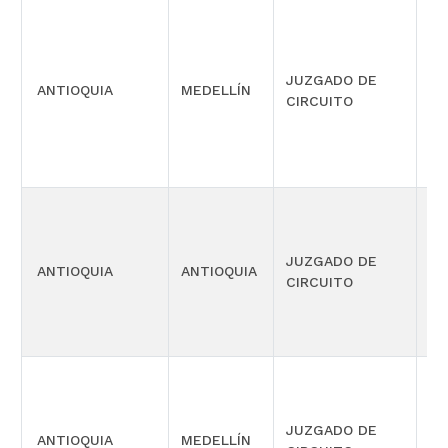
PE
JUZGADO DE
ES
ANTIOQUIA
MEDELLÍN
CIRCUITO
DE
DE
EJ
JUZGADO DE
PE
ANTIOQUIA
ANTIOQUIA
CIRCUITO
ME
SE
EJ
JUZGADO DE
PE
ANTIOQUIA
MEDELLÍN