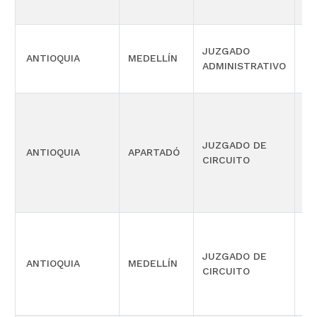
JUZGADO
SI
ANTIOQUIA
MEDELLÍN
ADMINISTRATIVO
OR
EJ
JUZGADO DE
PE
ANTIOQUIA
APARTADÓ
CIRCUITO
ME
SE
JUZGADO DE
ANTIOQUIA
MEDELLÍN
LA
CIRCUITO