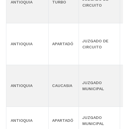
ANTIOQUIA
TURBO
LA
CIRCUITO
JUZGADO DE
PR
ANTIOQUIA
APARTADÓ
CIRCUITO
FA
PR
JUZGADO
ANTIOQUIA
CAUCASIA
CO
MUNICIPAL
MÚ
JUZGADO
ANTIOQUIA
APARTADÓ
CI
MUNICIPAL